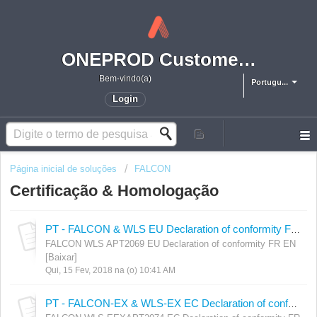
ONEPROD Customer Support
Bem-vindo(a)
Portugu...
Login
Página inicial de soluções
FALCON
Certificação & Homologação
PT - FALCON & WLS EU Declaration of conformity FR EN
FALCON WLS APT2069 EU Declaration of conformity FR EN
[Baixar]
Qui, 15 Fev, 2018 na (o) 10:41 AM
PT - FALCON-EX & WLS-EX EC Declaration of conformity FR EN