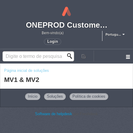
ONEPROD Customer Support
Bem-vindo(a)
Portugu...
Login
Página inicial de soluções
MV1 & MV2
Início
Soluções
Política de cookies
Software de helpdesk
por Freshdesk